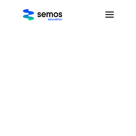
EC-Council
Почетна
/
Брендови
/ EC-Council