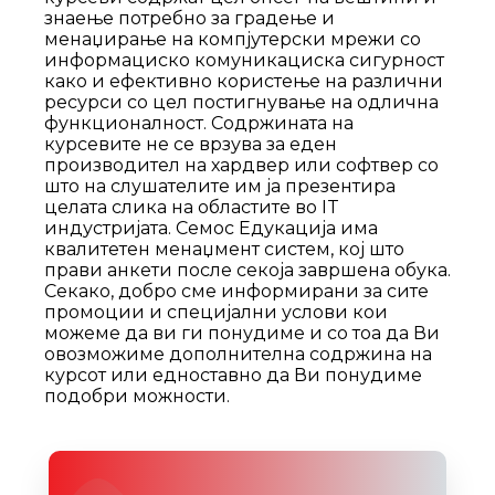
знаење потребно за градење и
менаџирање на компјутерски мрежи со
информациско комуникациска сигурност
како и ефективно користење на различни
ресурси со цел постигнување на одлична
функционалност. Содржината на
курсевите не се врзува за еден
производител на хардвер или софтвер со
што на слушателите им ја презентира
целата слика на областите во IT
индустријата. Семос Едукација има
квалитетен менаџмент систем, кој што
прави анкети после секоја завршена обука.
Секако, добро сме информирани за сите
промоции и специјални услови кои
можеме да ви ги понудиме и со тоа да Ви
овозможиме дополнителна содржина на
курсот или едноставно да Ви понудиме
подобри можности.