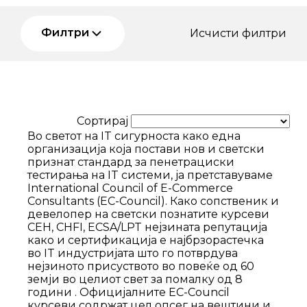
Филтри
Исчисти филтри
Сортирај
Во светот на IT сигурноста како една
организација која постави нов и светски
признат стандард за пенетрациски
тестирања на IT системи, ја претставуваме
International Council of E-Commerce
Consultants (EC-Council). Како сопственик и
девелопер на светски познатите курсеви
CEH, CHFI, ECSA/LPT нејзината репутација
како и сертификација е најбрзорастечка
во IT индустријата што го потврдува
нејзиното присуството во повеќе од 60
земји во целиот свет за помалку од 8
години . Официјалните EC-Council
курсеви содржат цел опсег на вештини и