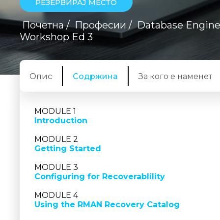
РЕЗЕРВИРАЈ МЕСТО
Почетна
/
Професии
/
Database Engine
Workshop Ed 3
Опис
Содржина
За кого е наменет
MODULE 1
Introduction
MODULE 2
Getting Started
MODULE 3
Configuring for Recoverablility
MODULE 4
Using the RMAN Recovery Catalog