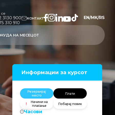
и се
EN
/
МК
/
RS
2 3130 900
КОНТАКТ
75 310 910
НУДА НА МЕСЕЦОТ
Информации за курсот
Резервирај
Плати
место
Начини на
Побарај повик
плаќање
Часови