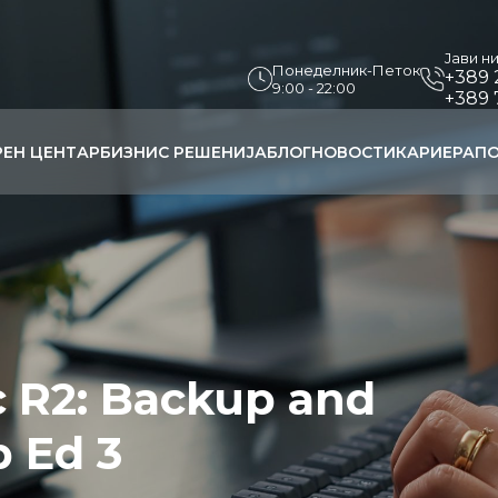
Јави н
Понеделник-Петок
+389 
9:00 - 22:00
+389 
РЕН ЦЕНТАР
БИЗНИС РЕШЕНИЈА
БЛОГ
НОВОСТИ
КАРИЕРА
ПО
c R2: Backup and
 Ed 3