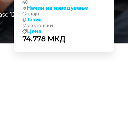
40
Начин на изведување
base 12c R2: Backup and Recovery
Онлајн
Јазик
Македонски
Цена
74.778
МКД