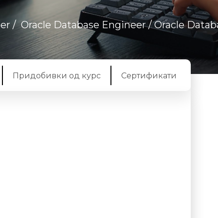
er
/
Oracle Database Engineer
/ Oracle Data
Придобивки од курс
Сертификати