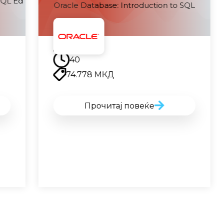
SQL Ed
Oracle Database: Introduction to SQL
Наскоро
40
74.778
МКД
Прочитај повеќе