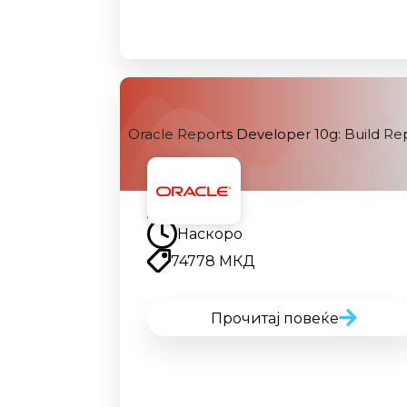
Oracle Reports Developer 10g: Build Re
Наскоро
Наскоро
74778 МКД
Прочитај повеќе