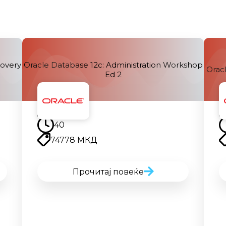
covery
Oracle Database 12c: Administration Workshop
Oracl
Ed 2
Наскоро
40
74778 МКД
Прочитај повеќе