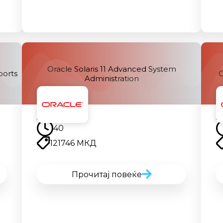
Oracle Solaris 11 Advanced System
ports
O
Administration
Наскоро
40
121746 МКД
Прочитај повеќе