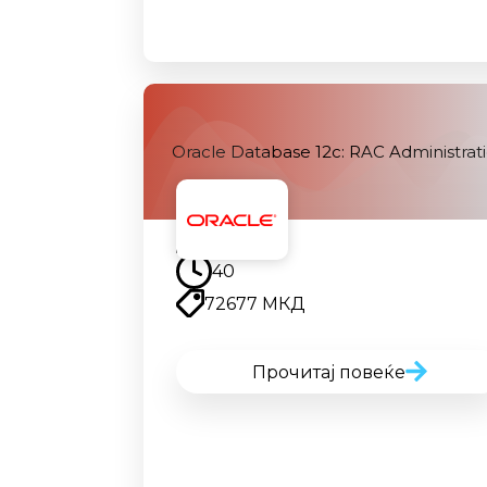
Oracle Database 12c: RAC Administrat
Наскоро
40
72677 МКД
Прочитај повеќе