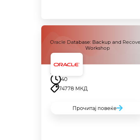
Oracle Database: Backup and Recove
Workshop
Наскоро
40
74778 МКД
Прочитај повеќе