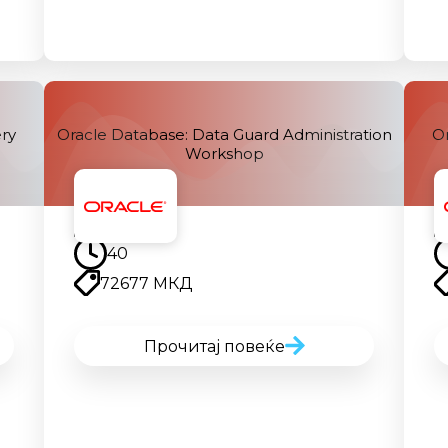
ry
Oracle Database: Data Guard Administration
O
Workshop
Наскоро
40
72677 МКД
Прочитај повеќе