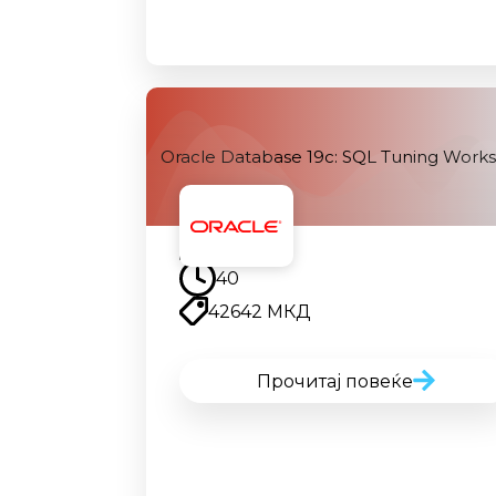
Oracle Database 19c: SQL Tuning Work
Наскоро
40
42642 МКД
Прочитај повеќе