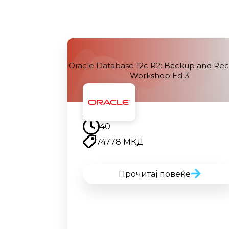
Oracle Database 12c R2: Backup and Re
Workshop Ed 3
Наскоро
40
74778 МКД
Прочитај повеќе