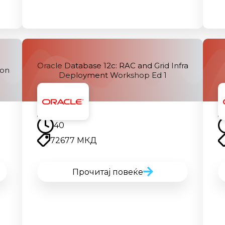
Oracle Database 12c: RAC and Grid Infra
ion
Deployment Workshop Ed 1
Наскоро
40
72677 МКД
Прочитај повеќе