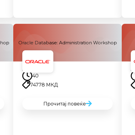
shop
Oracle Database: Administration Workshop
Наскоро
40
74778 МКД
Прочитај повеќе