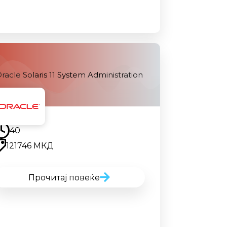
racle Solaris 11 System Administration
Наскоро
40
121746 МКД
Прочитај повеќе