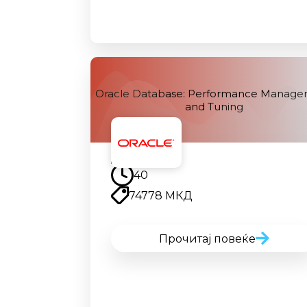
Oracle Database: Performance Manag
and Tuning
Наскоро
40
74778 МКД
Прочитај повеќе