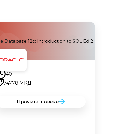
e Database 12c: Introduction to SQL Ed 2
Наскоро
40
74778 МКД
Прочитај повеќе