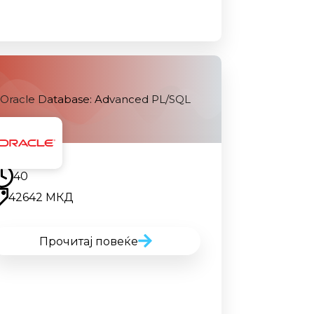
Oracle Database: Advanced PL/SQL
Наскоро
40
42642 МКД
Прочитај повеќе