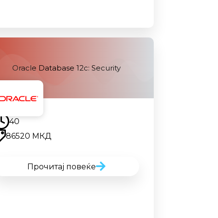
Oracle Database 12c: Security
Наскоро
40
86520 МКД
Прочитај повеќе