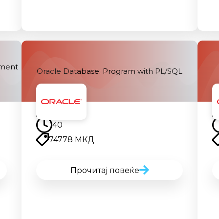
ement
Oracle Database: Program with PL/SQL
Наскоро
40
74778 МКД
Прочитај повеќе