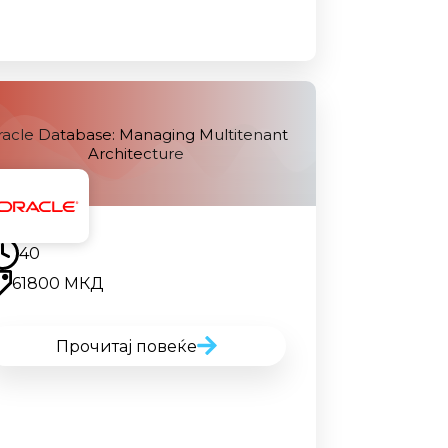
racle Database: Managing Multitenant
Architecture
Наскоро
40
61800 МКД
Прочитај повеќе